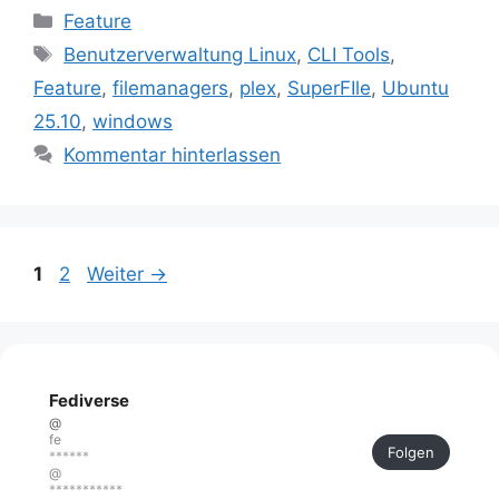
Kategorien
Feature
Schlagwörter
Benutzerverwaltung Linux
,
CLI Tools
,
Feature
,
filemanagers
,
plex
,
SuperFIle
,
Ubuntu
25.10
,
windows
Kommentar hinterlassen
Seite
Seite
1
2
Weiter
→
Fediverse
@
fe
Folgen
******
@
***********