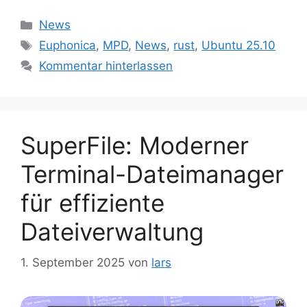
Kategorien
News
Schlagwörter
Euphonica
,
MPD
,
News
,
rust
,
Ubuntu 25.10
Kommentar hinterlassen
SuperFile: Moderner
Terminal-Dateimanager
für effiziente
Dateiverwaltung
1. September 2025
von
lars