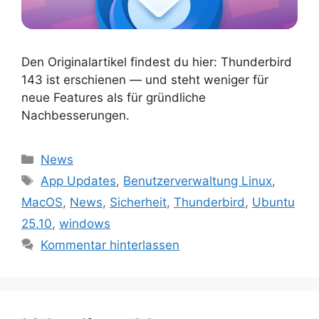
Den Originalartikel findest du hier: Thunderbird
143 ist erschienen — und steht weniger für
neue Features als für gründliche
Nachbesserungen.
Kategorien
News
Schlagwörter
App Updates
,
Benutzerverwaltung Linux
,
MacOS
,
News
,
Sicherheit
,
Thunderbird
,
Ubuntu
25.10
,
windows
Kommentar hinterlassen