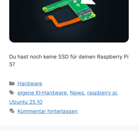
Du hast noch keine SSD für deinen Raspberry Pi
5?
Kategorien
Hardware
Schlagwörter
eigene KI‑Hardware
,
News
,
raspberry pi
,
Ubuntu 25.10
Kommentar hinterlassen