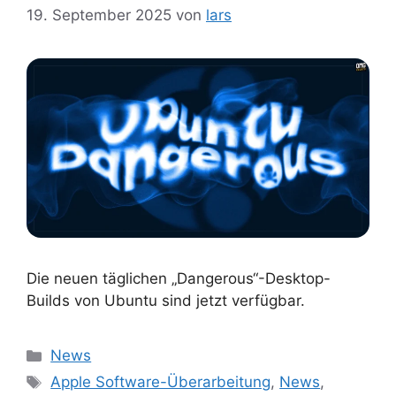
19. September 2025
von
lars
Die neuen täglichen „Dangerous“-Desktop-
Builds von Ubuntu sind jetzt verfügbar.
Kategorien
News
Schlagwörter
Apple Software-Überarbeitung
,
News
,