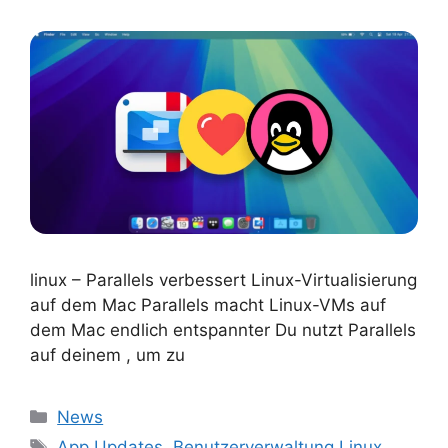
linux – Parallels verbessert Linux-Virtualisierung
auf dem Mac Parallels macht Linux-VMs auf
dem Mac endlich entspannter Du nutzt Parallels
auf deinem , um zu
Kategorien
News
Schlagwörter
App Updates
,
Benutzerverwaltung Linux
,