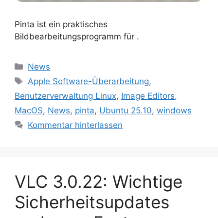
Pinta ist ein praktisches
Bildbearbeitungsprogramm für .
Kategorien
News
Schlagwörter
Apple Software-Überarbeitung
,
Benutzerverwaltung Linux
,
Image Editors
,
MacOS
,
News
,
pinta
,
Ubuntu 25.10
,
windows
Kommentar hinterlassen
VLC 3.0.22: Wichtige
Sicherheitsupdates