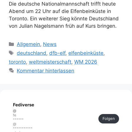
Die deutsche Nationalmannschaft trifft heute
Abend um 22 Uhr auf die Elfenbeinküste in
Toronto. Ein weiterer Sieg könnte Deutschland
von Julian Nagelsmann früh auf Kurs bringen.
Kategorien
Allgemein
,
News
Schlagwörter
deutschland
,
dfb-elf
,
elfenbeinküste
,
toronto
,
weltmeisterschaft
,
WM 2026
Kommentar hinterlassen
Fediverse
@
fe
Folgen
******
@
***********