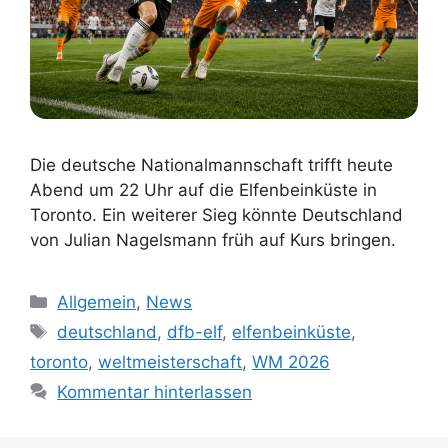
Die deutsche Nationalmannschaft trifft heute
Abend um 22 Uhr auf die Elfenbeinküste in
Toronto. Ein weiterer Sieg könnte Deutschland
von Julian Nagelsmann früh auf Kurs bringen.
Kategorien
Allgemein
,
News
Schlagwörter
deutschland
,
dfb-elf
,
elfenbeinküste
,
toronto
,
weltmeisterschaft
,
WM 2026
Kommentar hinterlassen