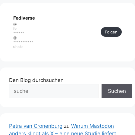
Fediverse
@
fe
Folgen
******
@
***********
ch.de
Den Blog durchsuchen
Suchen
Petra van Cronenburg
zu
Warum Mastodon
anders klingt als X – eine neue Studie liefert