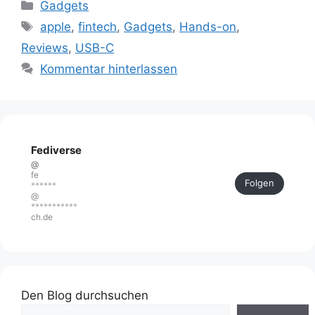
Kategorien
Gadgets
Schlagwörter
apple
,
fintech
,
Gadgets
,
Hands-on
,
Reviews
,
USB-C
Kommentar hinterlassen
Fediverse
@
fe
Folgen
******
@
***********
ch.de
Den Blog durchsuchen