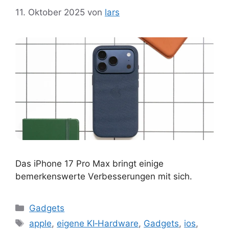
11. Oktober 2025
von
lars
Das iPhone 17 Pro Max bringt einige
bemerkenswerte Verbesserungen mit sich.
Kategorien
Gadgets
Schlagwörter
apple
,
eigene KI‑Hardware
,
Gadgets
,
ios
,