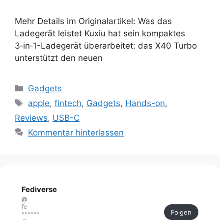
Mehr Details im Originalartikel: Was das
Ladegerät leistet Kuxiu hat sein kompaktes
3‑in‑1-Ladegerät überarbeitet: das X40 Turbo
unterstützt den neuen
Kategorien
Gadgets
Schlagwörter
apple
,
fintech
,
Gadgets
,
Hands-on
,
Reviews
,
USB-C
Kommentar hinterlassen
Fediverse
@
fe
Folgen
******