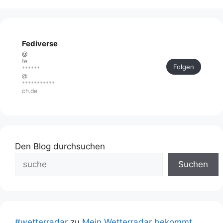
Fediverse
@
fe
Folgen
******
@
***********
ch.de
Den Blog durchsuchen
Suchen
#wetterradar
zu
Mein Wetterradar bekommt