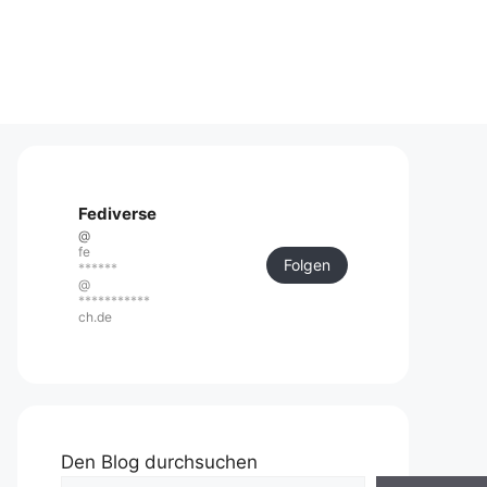
Fediverse
@
fe
Folgen
******
@
***********
ch.de
Den Blog durchsuchen