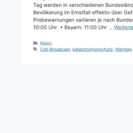
Tag werden in verschiedenen Bundesländ
Bevölkerung im Ernstfall effektiv über Ge
Probewarnungen variieren je nach Bundes
10:00 Uhr • Bayern: 11:00 Uhr …
Weiterl
Kategorien
News
Schlagwörter
Cell-Broadcast
,
katastrophenschutz
,
Warntag