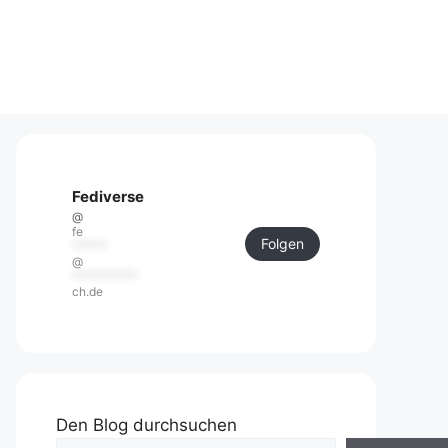
Fediverse
@
fe
Folgen
******
@
***********
ch.de
Den Blog durchsuchen