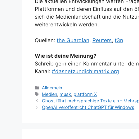
Die aktuellen Entwicklungen werfen Frag
Plattformen und deren Einfluss auf den öf
sich die Medienlandschaft und die Nutzu
weiterentwickeln werden.
Quellen:
the Guardian
,
Reuters
,
t3n
Wie ist deine Meinung?
Schreib gern einen Kommentar unter dem A
Kanal:
#dasnetzundich:matrix.org
Kategorien
Allgemein
Schlagwörter
Medien
,
musk
,
plattform X
Ghost führt mehrsprachige Texte ein – Mehrspr
OpenAI veröffentlicht ChatGPT für Windows