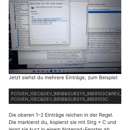
Jetzt siehst du mehrere Einträge, zum Beispiel:
PCI\VEN_10EC&DEV_B85B&SUBSYS_88E6103C&REV_00 

PCI\VEN_10EC&DEV_B85B&SUBSYS_88E6103C
Die oberen 1–2 Einträge reichen in der Regel.
Die markierst du, kopierst sie mit Strg + C und
legst sie kurz in einem Notepad-Fenster ab.