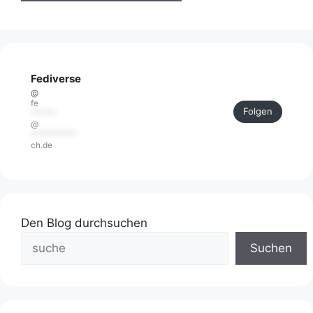
Fediverse
@
fe
Folgen
******
@
***********
ch.de
Den Blog durchsuchen
Suchen