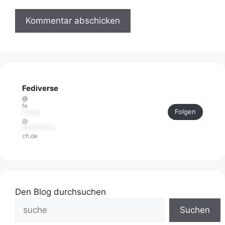
Fediverse
@
fe
Folgen
******
@
***********
ch.de
Den Blog durchsuchen
Suchen