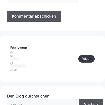
Fediverse
@
fe
Folgen
******
@
***********
ch.de
Den Blog durchsuchen
Suchen