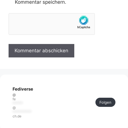
Kommentar speichern.
Fediverse
@
fe
Folgen
******
@
***********
ch.de