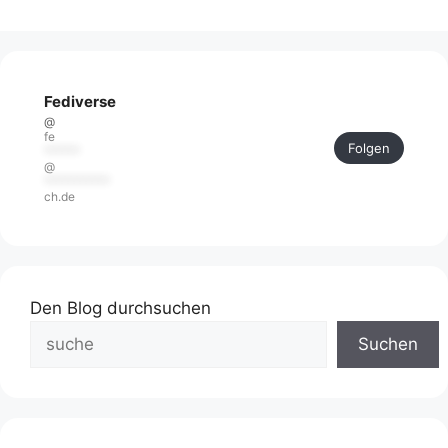
Fediverse
@
fe
Folgen
******
@
***********
ch.de
Den Blog durchsuchen
Suchen