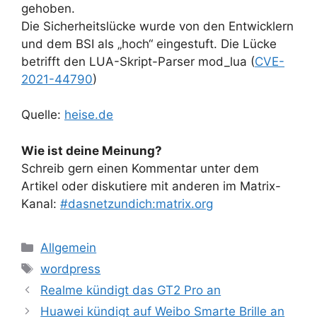
gehoben.
Die Sicherheitslücke wurde von den Entwicklern
und dem BSI als „hoch“ eingestuft. Die Lücke
betrifft den LUA-Skript-Parser mod_lua (
CVE-
2021-44790
)
Quelle:
heise.de
Wie ist deine Meinung?
Schreib gern einen Kommentar unter dem
Artikel oder diskutiere mit anderen im Matrix-
Kanal:
#dasnetzundich:matrix.org
Kategorien
Allgemein
Schlagwörter
wordpress
Realme kündigt das GT2 Pro an
Huawei kündigt auf Weibo Smarte Brille an