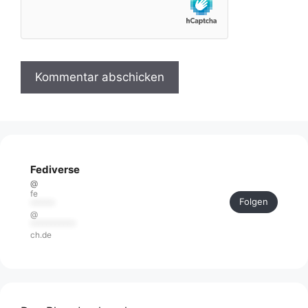
Fediverse
@
fe
Folgen
******
@
***********
ch.de