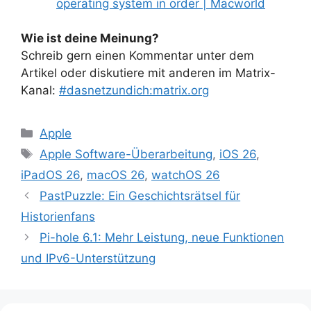
operating system in order | Macworld
Wie ist deine Meinung?
Schreib gern einen Kommentar unter dem
Artikel oder diskutiere mit anderen im Matrix-
Kanal:
#dasnetzundich:matrix.org
Kategorien
Apple
Schlagwörter
Apple Software-Überarbeitung
,
iOS 26
,
iPadOS 26
,
macOS 26
,
watchOS 26
PastPuzzle: Ein Geschichtsrätsel für
Historienfans
Pi-hole 6.1: Mehr Leistung, neue Funktionen
und IPv6-Unterstützung