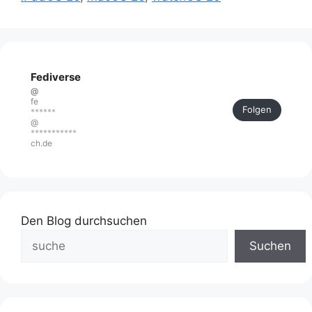
Fediverse
@
fe
Folgen
******
@
***********
ch.de
Den Blog durchsuchen
Suchen