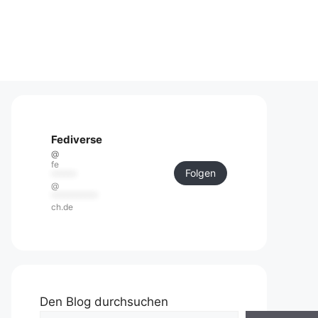
Fediverse
@
fe
Folgen
******
@
***********
ch.de
Den Blog durchsuchen