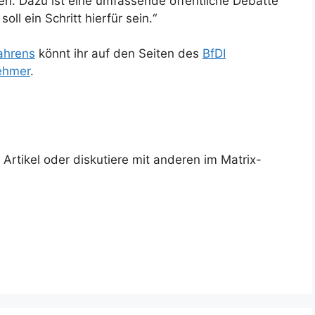
den. Dazu ist eine umfassende öffentliche Debatte
ll ein Schritt hierfür sein.“
ahrens
könnt ihr auf den Seiten des
BfDI
nehmer
.
rtikel oder diskutiere mit anderen im Matrix-