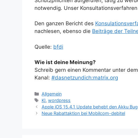
Schutzpflichten aufgerufen, tätig zu wer
notwendig. Unser Konsultationsverfahren so
Den ganzen Bericht des
Konsulationsverf
nachlesen, ebenso die
Beiträge der Teil
Quelle:
bfdi
Wie ist deine Meinung?
Schreib gern einen Kommentar unter dem A
Kanal:
#dasnetzundich:matrix.org
Kategorien
Allgemein
Schlagwörter
KI
,
wordpress
Apple iOS 15.4.1 Update behebt den Akku Bug
Neue Rabattaktion bei Mobilcom-debitel