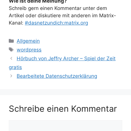
Wie ist deine Meinung?
Schreib gern einen Kommentar unter dem
Artikel oder diskutiere mit anderen im Matrix-
Kanal:
#dasnetzundich:matrix.org
Kategorien
Allgemein
Schlagwörter
wordpress
Hörbuch von Jeffry Archer – Spiel der Zeit
gratis
Bearbeitete Datenschutzerklärung
Schreibe einen Kommentar
Kommentar