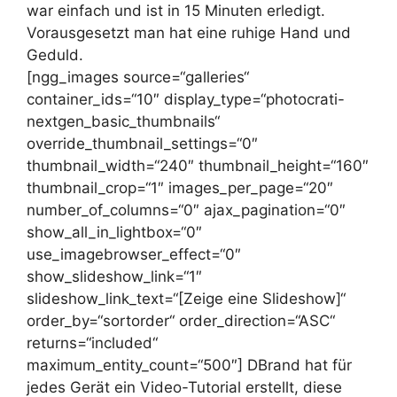
war einfach und ist in 15 Minuten erledigt.
Vorausgesetzt man hat eine ruhige Hand und
Geduld.
[ngg_images source=“galleries“
container_ids=“10″ display_type=“photocrati-
nextgen_basic_thumbnails“
override_thumbnail_settings=“0″
thumbnail_width=“240″ thumbnail_height=“160″
thumbnail_crop=“1″ images_per_page=“20″
number_of_columns=“0″ ajax_pagination=“0″
show_all_in_lightbox=“0″
use_imagebrowser_effect=“0″
show_slideshow_link=“1″
slideshow_link_text=“[Zeige eine Slideshow]“
order_by=“sortorder“ order_direction=“ASC“
returns=“included“
maximum_entity_count=“500″] DBrand hat für
jedes Gerät ein Video-Tutorial erstellt, diese