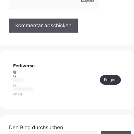
Fediverse
@
fe
Folgen
******
@
***********
ch.de
Den Blog durchsuchen