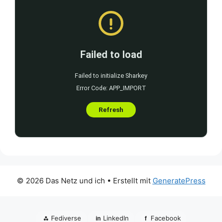
© 2026 Das Netz und ich
• Erstellt mit
GeneratePress
⁂
Fediverse
LinkedIn
Facebook
in
f