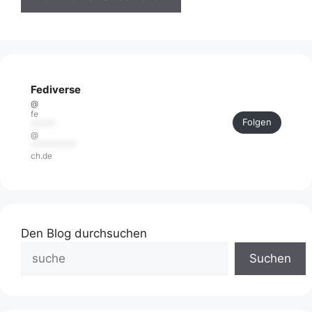
Fediverse
@
fe
Folgen
******
@
***********
ch.de
Den Blog durchsuchen
Suchen