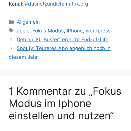
Kanal:
#dasnetzundich:matrix.org
Kategorien
Allgemein
Schlagwörter
apple
,
Fokus Modus
,
IPhone
,
wordpress
Debian 10 „Buster“ erreicht End-of-Life
Spotify: Teureres Abo angeblich noch in
diesem Jahr
1 Kommentar zu „Fokus
Modus im Iphone
einstellen und nutzen“