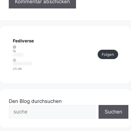
Fediverse
@
fe
Folgen
******
@
***********
ch.de
Den Blog durchsuchen
Suchen