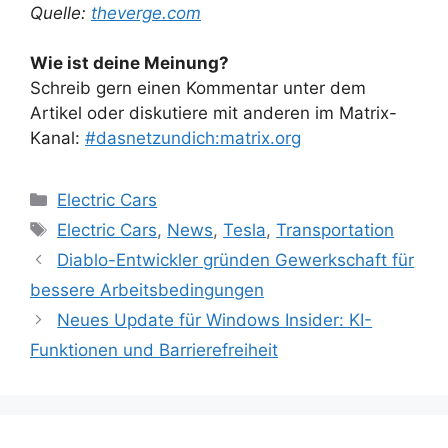
Quelle:
theverge.com
Wie ist deine Meinung?
Schreib gern einen Kommentar unter dem
Artikel oder diskutiere mit anderen im Matrix-
Kanal:
#dasnetzundich:matrix.org
Kategorien
Electric Cars
Schlagwörter
Electric Cars
,
News
,
Tesla
,
Transportation
Diablo-Entwickler gründen Gewerkschaft für
bessere Arbeitsbedingungen
Neues Update für Windows Insider: KI-
Funktionen und Barrierefreiheit