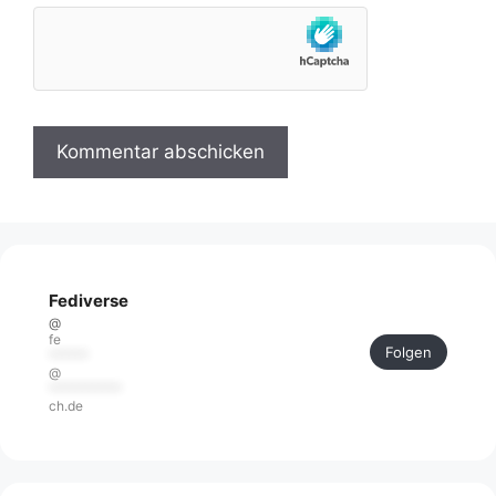
Fediverse
@
fe
Folgen
******
@
***********
ch.de