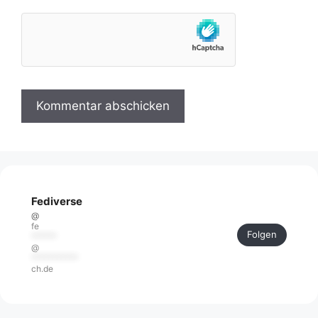
Fediverse
@
fe
Folgen
******
@
***********
ch.de