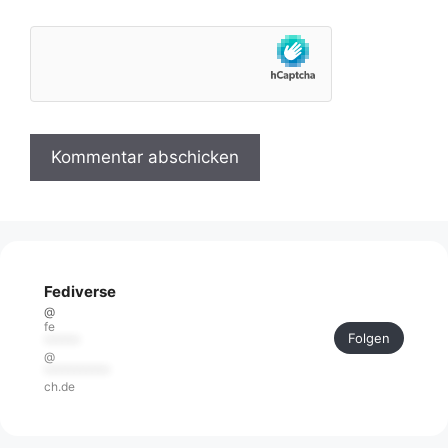
Fediverse
@
fe
Folgen
******
@
***********
ch.de