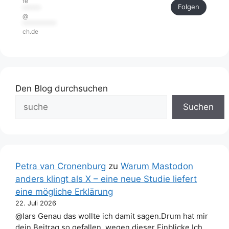
fe
Folgen
******
@
***********
ch.de
Den Blog durchsuchen
Suchen
Petra van Cronenburg
zu
Warum Mastodon
anders klingt als X – eine neue Studie liefert
eine mögliche Erklärung
22. Juli 2026
@lars Genau das wollte ich damit sagen.Drum hat mir
dein Beitrag so gefallen, wegen dieser Einblicke.Ich