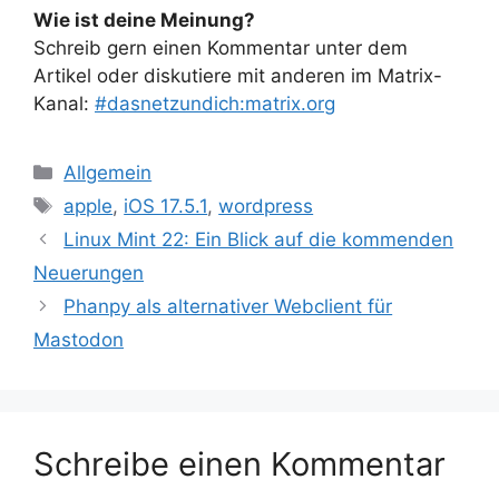
Wie ist deine Meinung?
Schreib gern einen Kommentar unter dem
Artikel oder diskutiere mit anderen im Matrix-
Kanal:
#dasnetzundich:matrix.org
Kategorien
Allgemein
Schlagwörter
apple
,
iOS 17.5.1
,
wordpress
Linux Mint 22: Ein Blick auf die kommenden
Neuerungen
Phanpy als alternativer Webclient für
Mastodon
Schreibe einen Kommentar