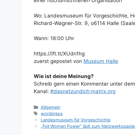
einer hochumstrittenen Organisation"
Wo: Landesmuseum für Vorgeschichte, Hö
Richard-Wagner-Str. 9, o6114 Halle (Saal
Wann: 18:00 Uhr
https://ift.tt/XUdn1hg
zuerst gepostet von
Museum Halle
Wie ist deine Meinung?
Schreib gern einen Kommentar unter dem A
Kanal:
#dasnetzundich:matrix.org
Kategorien
Allgemein
Schlagwörter
wordpress
Landesmuseum für Vorgeschichte
„Foll Women Power“ lädt zum Netzwerkspazie