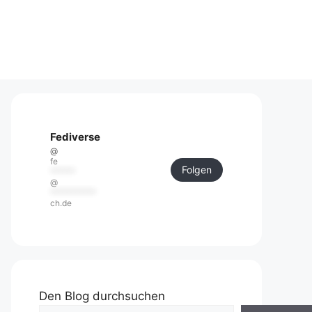
Fediverse
@
fe
Folgen
******
@
***********
ch.de
Den Blog durchsuchen