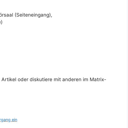
rsaal (Seiteneingang),
e)
rtikel oder diskutiere mit anderen im Matrix-
rgang ein