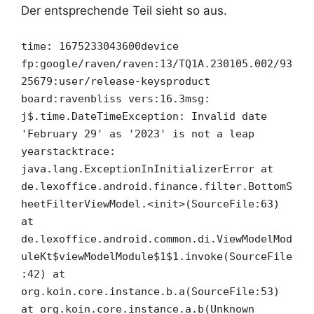
Der entsprechende Teil sieht so aus.
time: 1675233043600
device
fp:google/raven/raven:13/TQ1A.230105.002/93
25679:user/release-keys
product
board:raven
bliss vers:16.3
msg:
j$.time.DateTimeException: Invalid date
'February 29' as '2023' is not a leap
year
stacktrace:
java.lang.ExceptionInInitializerError
at
de.lexoffice.android.finance.filter.BottomS
heetFilterViewModel.<init>(SourceFile:63)
at
de.lexoffice.android.common.di.ViewModelMod
uleKt$viewModelModule$1$1.invoke(SourceFile
:42)
at
org.koin.core.instance.b.a(SourceFile:53)
at org.koin.core.instance.a.b(Unknown