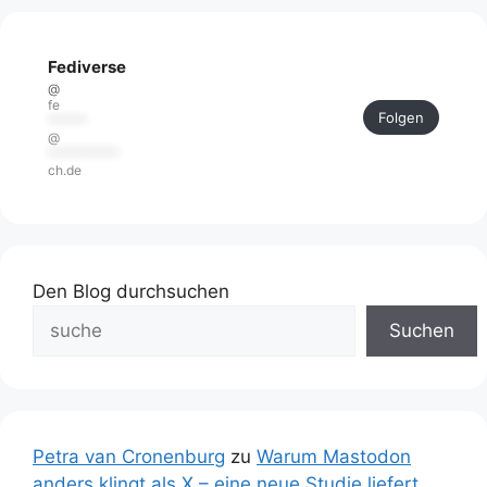
Fediverse
@
fe
Folgen
******
@
***********
ch.de
Den Blog durchsuchen
Suchen
Petra van Cronenburg
zu
Warum Mastodon
anders klingt als X – eine neue Studie liefert