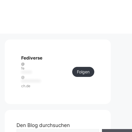
Fediverse
@
fe
Folgen
******
@
***********
ch.de
Den Blog durchsuchen