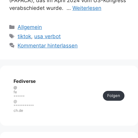
(PAFACA), das im April 2024 vom US-Kongress
verabschiedet wurde. …
Weiterlesen
Kategorien
Allgemein
Schlagwörter
tiktok
,
usa verbot
Kommentar hinterlassen
Fediverse
@
fe
Folgen
******
@
***********
ch.de