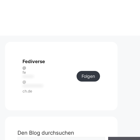
Fediverse
@
fe
Folgen
******
@
***********
ch.de
Den Blog durchsuchen