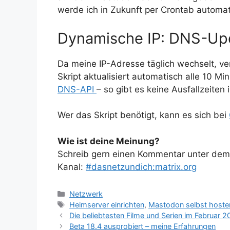
werde ich in Zukunft per Crontab autom
Dynamische IP: DNS-Upd
Da meine IP-Adresse täglich wechselt, v
Skript aktualisiert automatisch alle 10 M
DNS-API
– so gibt es keine Ausfallzeite
Wer das Skript benötigt, kann es sich bei
Wie ist deine Meinung?
Schreib gern einen Kommentar unter dem A
Kanal:
#dasnetzundich:matrix.org
Kategorien
Netzwerk
Schlagwörter
Heimserver einrichten
,
Mastodon selbst hoste
Die beliebtesten Filme und Serien im Februar
Beta 18.4 ausprobiert – meine Erfahrungen