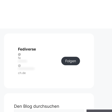
Fediverse
@
fe
Folgen
******
@
***********
ch.de
Den Blog durchsuchen