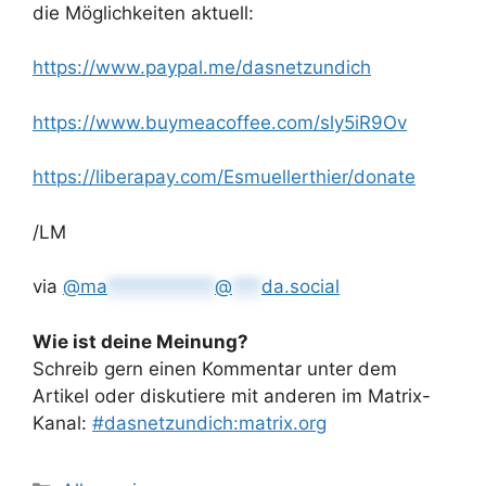
die Möglichkeiten aktuell:
https://www.
paypal.me/dasnetzundich
https://www.
buymeacoffee.com/sly5iR9Ov
https://
liberapay.com/Esmuellerthier/d
onate
/LM
via
@
ma
***********
@
***
da.social
Wie ist deine Meinung?
Schreib gern einen Kommentar unter dem
Artikel oder diskutiere mit anderen im Matrix-
Kanal:
#dasnetzundich:matrix.org
Kategorien