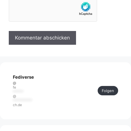
Fediverse
@
fe
Folgen
******
@
***********
ch.de