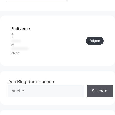
Fediverse
@
fe
Folgen
******
@
***********
ch.de
Den Blog durchsuchen
Suchen