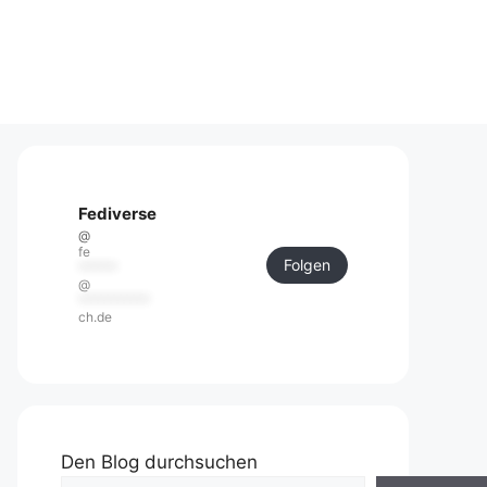
Fediverse
@
fe
Folgen
******
@
***********
ch.de
Den Blog durchsuchen