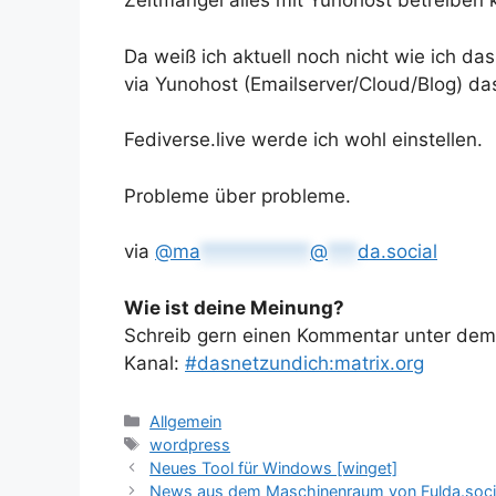
Zeitmangel alles mit Yunohost betreiben 
Da weiß ich aktuell noch nicht wie ich das
via Yunohost (Emailserver/Cloud/Blog) das 
Fediverse.live werde ich wohl einstellen.
Probleme über probleme.
via
@
ma
***********
@
***
da.social
Wie ist deine Meinung?
Schreib gern einen Kommentar unter dem A
Kanal:
#dasnetzundich:matrix.org
Kategorien
Allgemein
Schlagwörter
wordpress
Neues Tool für Windows [winget]
News aus dem Maschinenraum von Fulda.soci