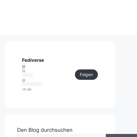
Fediverse
@
fe
Folgen
******
@
***********
ch.de
Den Blog durchsuchen