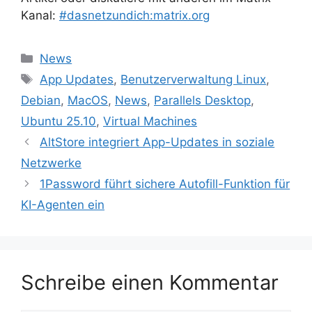
Kanal:
#dasnetzundich:matrix.org
Kategorien
News
Schlagwörter
App Updates
,
Benutzerverwaltung Linux
,
Debian
,
MacOS
,
News
,
Parallels Desktop
,
Ubuntu 25.10
,
Virtual Machines
AltStore integriert App-Updates in soziale
Netzwerke
1Password führt sichere Autofill-Funktion für
KI-Agenten ein
Schreibe einen Kommentar