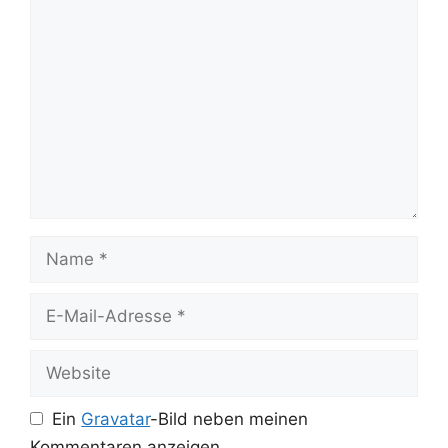
Kommentar
Name
E-
Mail-
Adresse
Website
Ein
Gravatar
-Bild neben meinen
Kommentaren anzeigen.