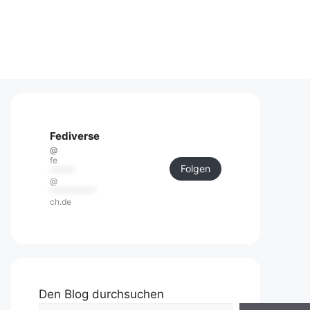
Fediverse
@
fe
Folgen
******
@
***********
ch.de
Den Blog durchsuchen