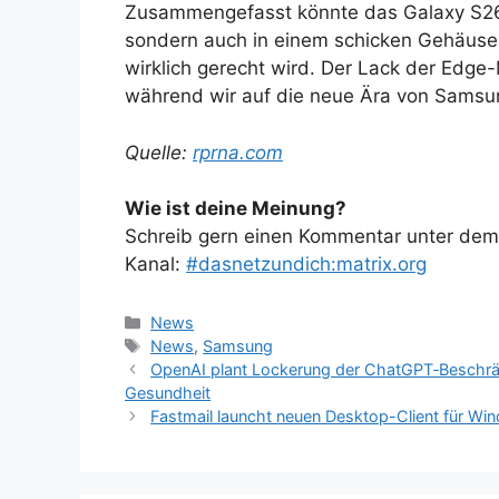
Zusammengefasst könnte das Galaxy S26 U
sondern auch in einem schicken Gehäu
wirklich gerecht wird. Der Lack der Edge
während wir auf die neue Ära von Samsun
Quelle:
rprna.com
Wie ist deine Meinung?
Schreib gern einen Kommentar unter dem A
Kanal:
#dasnetzundich:matrix.org
Kategorien
News
Schlagwörter
News
,
Samsung
OpenAI plant Lockerung der ChatGPT‑Beschrä
Gesundheit
Fastmail launcht neuen Desktop-Client für W