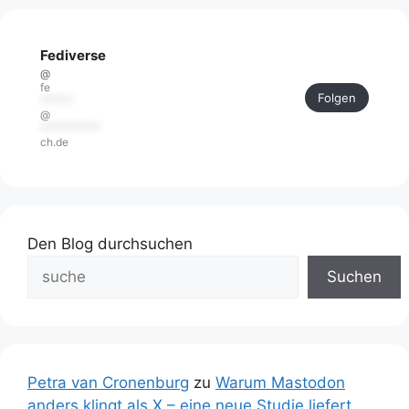
Fediverse
@
fe
Folgen
******
@
***********
ch.de
Den Blog durchsuchen
Suchen
Petra van Cronenburg
zu
Warum Mastodon
anders klingt als X – eine neue Studie liefert