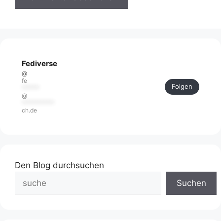
Fediverse
@
fe
Folgen
******
@
***********
ch.de
Den Blog durchsuchen
Suchen