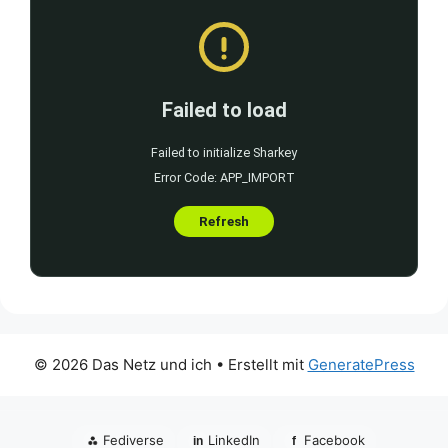
© 2026 Das Netz und ich
• Erstellt mit
GeneratePress
⁂
Fediverse
LinkedIn
Facebook
in
f