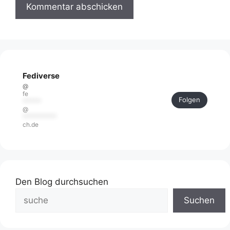
Fediverse
@
fe
Folgen
******
@
***********
ch.de
Den Blog durchsuchen
Suchen