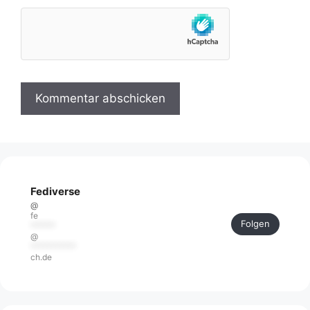
Fediverse
@
fe
Folgen
******
@
***********
ch.de