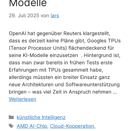
Modelle
29. Juli 2025
von
lars
OpenAI hat gegenüber Reuters klargestellt,
dass es derzeit keine Pläne gibt, Googles TPUs
(Tensor Processor Units) flächendeckend für
seine KI-Modelle einzusetzen . Hintergrund ist,
dass man zwar bereits in frühen Tests erste
Erfahrungen mit TPUs gesammelt habe,
allerdings müssten ein breiter Einsatz ganz
neue Architekturen und Softwareunterstützung
bringen – was viel Zeit in Anspruch nehmen …
Weiterlesen
Kategorien
künstliche Intelligenz
Schlagwörter
AMD AI-Chip
,
Cloud-Kooperation
,