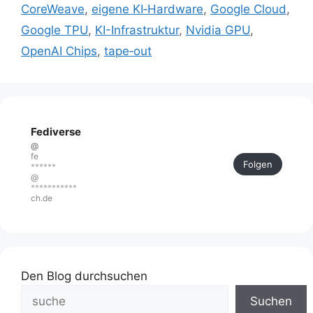
CoreWeave
,
eigene KI‑Hardware
,
Google Cloud
,
Google TPU
,
KI-Infrastruktur
,
Nvidia GPU
,
OpenAI Chips
,
tape‑out
Fediverse
@
fe
Folgen
******
@
***********
ch.de
Den Blog durchsuchen
Suchen