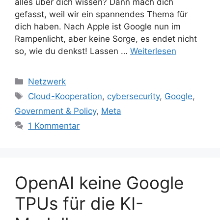
alles über dich wissen? Dann mach dich
gefasst, weil wir ein spannendes Thema für
dich haben. Nach Apple ist Google nun im
Rampenlicht, aber keine Sorge, es endet nicht
so, wie du denkst! Lassen …
Weiterlesen
Kategorien
Netzwerk
Schlagwörter
Cloud-Kooperation
,
cybersecurity
,
Google
,
Government & Policy
,
Meta
1 Kommentar
OpenAI keine Google
TPUs für die KI-