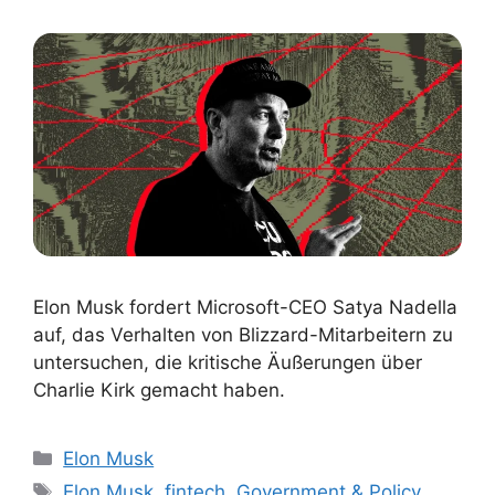
Elon Musk fordert Microsoft-CEO Satya Nadella
auf, das Verhalten von Blizzard-Mitarbeitern zu
untersuchen, die kritische Äußerungen über
Charlie Kirk gemacht haben.
Kategorien
Elon Musk
Schlagwörter
Elon Musk
,
fintech
,
Government & Policy
,