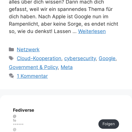
alles über dich wissen? Dann mach dich
gefasst, weil wir ein spannendes Thema für
dich haben. Nach Apple ist Google nun im
Rampenlicht, aber keine Sorge, es endet nicht
so, wie du denkst! Lassen …
Weiterlesen
Kategorien
Netzwerk
Schlagwörter
Cloud-Kooperation
,
cybersecurity
,
Google
,
Government & Policy
,
Meta
1 Kommentar
Fediverse
@
fe
Folgen
******
@