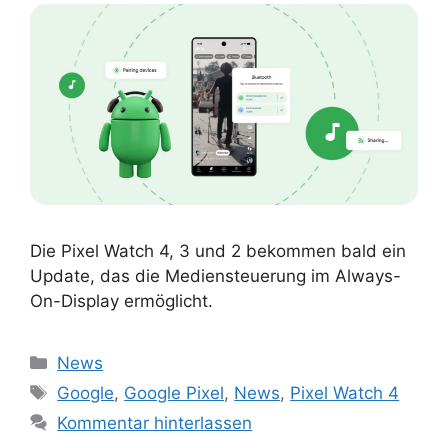
Die Pixel Watch 4, 3 und 2 bekommen bald ein
Update, das die Mediensteuerung im Always-
On-Display ermöglicht.
Kategorien
News
Schlagwörter
Google
,
Google Pixel
,
News
,
Pixel Watch 4
Kommentar hinterlassen