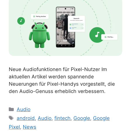
Neue Audiofunktionen für Pixel-Nutzer Im
aktuellen Artikel werden spannende
Neuerungen für Pixel-Handys vorgestellt, die
den Audio-Genuss erheblich verbessern.
Kategorien
Audio
Schlagwörter
android
,
Audio
,
fintech
,
Google
,
Google
Pixel
,
News