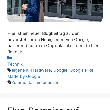
Hier ist ein neuer Blogbeitrag zu den
bevorstehenden Neuigkeiten von Google,
basierend auf dem Originalartikel, den du hier
findest:
Kategorien
Technik
Schlagwörter
eigene KI‑Hardware
,
Google
,
Google Pixel
,
Made by Google
Kommentar hinterlassen