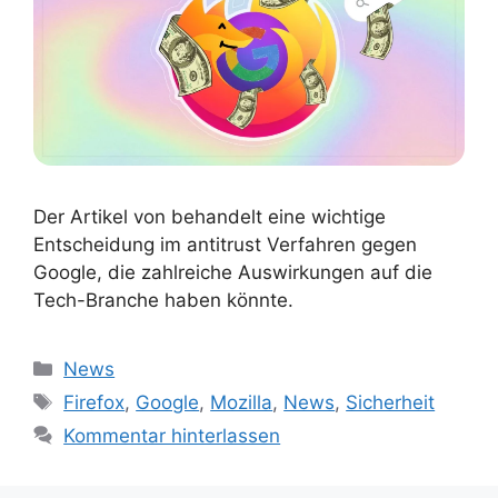
Der Artikel von behandelt eine wichtige
Entscheidung im antitrust Verfahren gegen
Google, die zahlreiche Auswirkungen auf die
Tech-Branche haben könnte.
Kategorien
News
Schlagwörter
Firefox
,
Google
,
Mozilla
,
News
,
Sicherheit
Kommentar hinterlassen