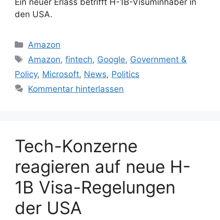
Ein neuer Erlass betrifft H-1B-Visuminhaber in
den USA.
Kategorien
Amazon
Schlagwörter
Amazon
,
fintech
,
Google
,
Government &
Policy
,
Microsoft
,
News
,
Politics
Kommentar hinterlassen
Tech-Konzerne
reagieren auf neue H-
1B Visa-Regelungen
der USA