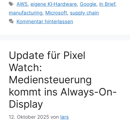
Schlagwörter
AWS
,
eigene KI‑Hardware
,
Google
,
In Brief
,
manufacturing
,
Microsoft
,
supply chain
Kommentar hinterlassen
Update für Pixel
Watch:
Mediensteuerung
kommt ins Always-On-
Display
12. Oktober 2025
von
lars