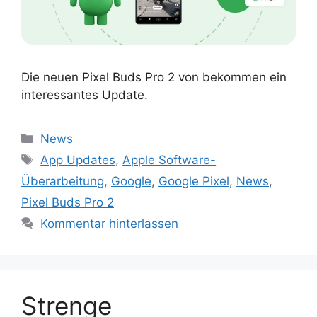
Die neuen Pixel Buds Pro 2 von bekommen ein
interessantes Update.
Kategorien
News
Schlagwörter
App Updates
,
Apple Software-
Überarbeitung
,
Google
,
Google Pixel
,
News
,
Pixel Buds Pro 2
Kommentar hinterlassen
Strenge