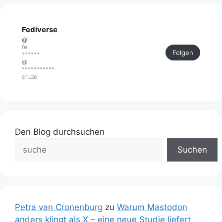
Fediverse
@
fe
Folgen
******
@
***********
ch.de
Den Blog durchsuchen
Suchen
Petra van Cronenburg
zu
Warum Mastodon
anders klingt als X – eine neue Studie liefert