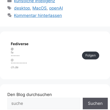
künstliche Intelligenz
Schlagwörter
desktop
,
MacOS
,
openAI
Kommentar hinterlassen
Fediverse
@
fe
Folgen
******
@
***********
ch.de
Den Blog durchsuchen
Suchen