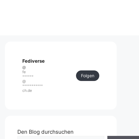
Fediverse
@
fe
Folgen
******
@
***********
ch.de
Den Blog durchsuchen