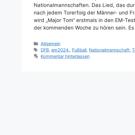
Nationalmannschaften. Das Lied, das durc
nach jedem Torerfolg der Männer- und F
wird „Major Tom“ erstmals in den EM-Test
der kommenden Woche zu hören sein. Es
Kategorien
Allgemein
Schlagwörter
DFB
,
em2024.
,
Fußball
,
Nationalmannschaft
,
T
Kommentar hinterlassen